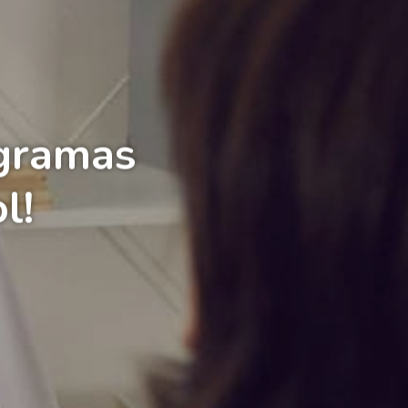
ogramas
l!