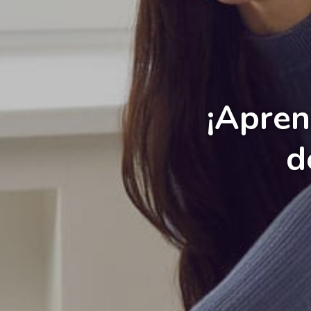
¡Apren
d