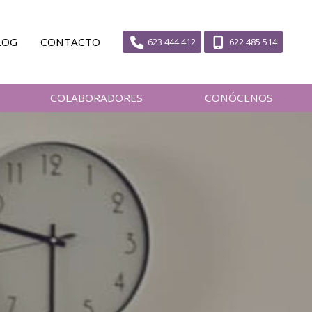
LOG
CONTACTO
623 444 412
622 485 514
COLABORADORES
CONÓCENOS