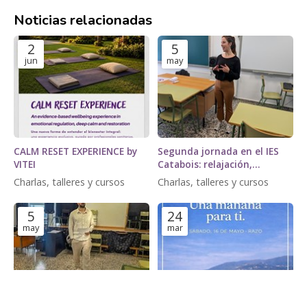
Noticias relacionadas
2
5
jun
may
CALM RESET EXPERIENCE by
Segunda jornada en el IES
VITEI
Catabois: relajación,
respiración y gestión de la
Charlas, talleres y cursos
Charlas, talleres y cursos
activación
5
24
may
mar