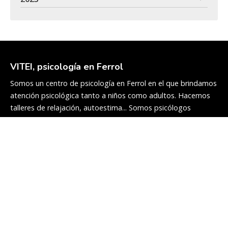
VITEI, psicología en Ferrol
Somos un centro de psicología en Ferrol en el que brindamos
atención psicológica tanto a niños como adultos. Hacemos
talleres de relajación, autoestima... Somos psicólogos
cualificados y con experiencia en el sector.
Servicios
Adultos
Infanto-juvenil
Talleres y charlas
Peritaje psicológico
Colaboradores
Blog
Equipo
Contacto