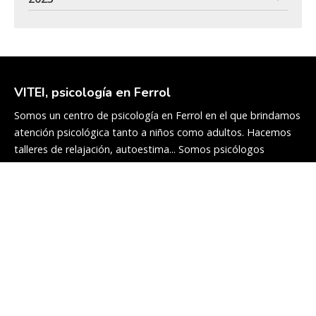
VITEI, psicología en Ferrol
Somos un centro de psicología en Ferrol en el que brindamos
atención psicológica tanto a niños como adultos. Hacemos
talleres de relajación, autoestima... Somos psicólogos
cualificados y con experiencia en el sector.
Servicios
Adultos
Infanto-juvenil
Talleres y charlas
Peritaje psicológico
Colaboradores
Blog
Equipo
Contacto