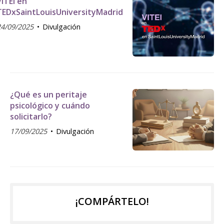
VITEI en
TEDxSaintLouisUniversityMadrid
24/09/2025
Divulgación
¿Qué es un peritaje
psicológico y cuándo
solicitarlo?
17/09/2025
Divulgación
¡COMPÁRTELO!