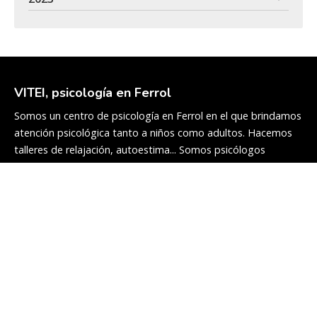
VITEI, psicología en Ferrol
Somos un centro de psicología en Ferrol en el que brindamos
atención psicológica tanto a niños como adultos. Hacemos
talleres de relajación, autoestima... Somos psicólogos
cualificados y con experiencia en el sector.
Servicios
Adultos
Infanto-juvenil
Talleres y charlas
Peritaje psicológico
Colaboradores
Blog
Equipo
Contacto