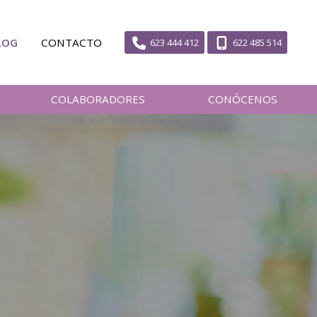
LOG
CONTACTO
623 444 412
622 485 514
COLABORADORES
CONÓCENOS