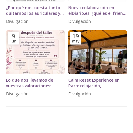
¿Por qué nos cuesta tanto
Nueva colaboración en
quitarnos los auriculares y
elDiario.es: ¿qué es el friend
quedarnos a solas con
bombing?
Divulgación
Divulgación
nuestros pensamientos?
David Teijido, especialista en
9
19
neurociencia, para El País
jun
may
Lo que nos llevamos de
Calm Reset Experience en
vuestras valoraciones:
Razo: relajación,
gracias por vivirlo así.
mindfulness y bienestar
Divulgación
Divulgación
psicológico en plena
naturaleza
TEMAS