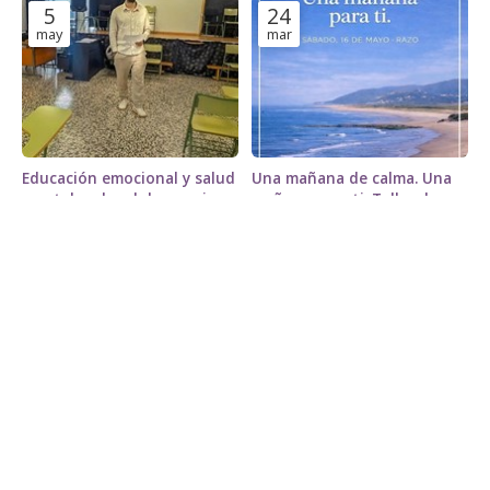
5
24
may
mar
Educación emocional y salud
Una mañana de calma. Una
mental en la adolescencia:
mañana para ti: Taller de
jornadas de psicología en el
Relajación y Mindfulness en
Charlas, talleres y cursos
Charlas, talleres y cursos
IES Catabois
Razo
TEMAS
¡COMPÁRTELO!