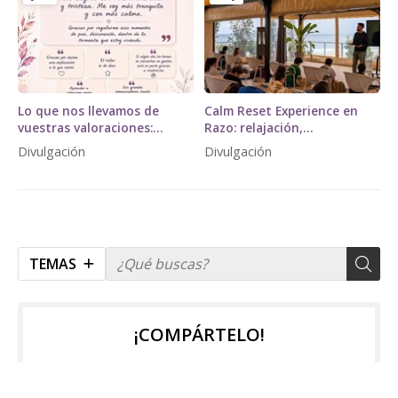
Lo que nos llevamos de
Calm Reset Experience en
vuestras valoraciones:
Razo: relajación,
gracias por vivirlo así.
mindfulness y bienestar
Divulgación
Divulgación
psicológico en plena
naturaleza
TEMAS
¡COMPÁRTELO!