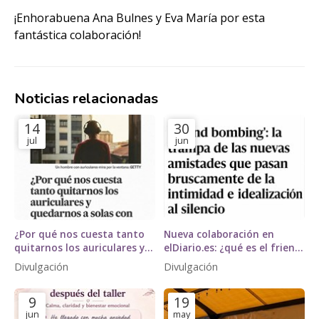
¡Enhorabuena Ana Bulnes y Eva María por esta
fantástica colaboración!
Noticias relacionadas
14
30
jul
jun
¿Por qué nos cuesta tanto
Nueva colaboración en
quitarnos los auriculares y
elDiario.es: ¿qué es el friend
quedarnos a solas con
bombing?
Divulgación
Divulgación
nuestros pensamientos?
David Teijido, especialista en
9
19
neurociencia, para El País
jun
may