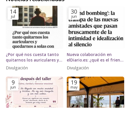
14
30
jul
jun
¿Por qué nos cuesta tanto
Nueva colaboración en
quitarnos los auriculares y
elDiario.es: ¿qué es el friend
quedarnos a solas con
bombing?
Divulgación
Divulgación
nuestros pensamientos?
David Teijido, especialista en
9
19
neurociencia, para El País
jun
may
Lo que nos llevamos de
Calm Reset Experience en