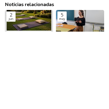
Noticias relacionadas
2
5
jun
may
CALM RESET EXPERIENCE by
Segunda jornada en el IES
VITEI
Catabois: relajación,
respiración y gestión de la
Charlas, talleres y cursos
Charlas, talleres y cursos
activación
5
24
may
mar