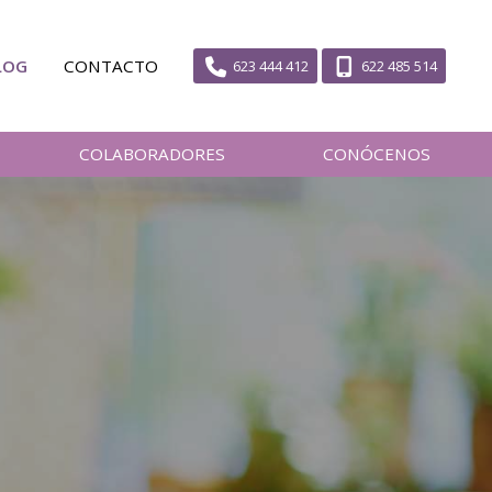
LOG
CONTACTO
623 444 412
622 485 514
COLABORADORES
CONÓCENOS