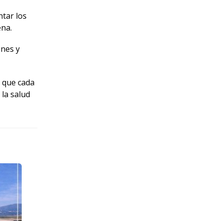
ntar los
ena.
ones y
o que cada
 la salud